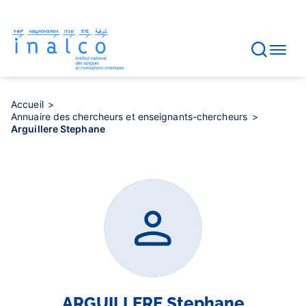
Gestion des consentements
Aller
au
contenu
principal
Accueil
Annuaire des chercheurs et enseignants-chercheurs
Arguillere Stephane
ARGUILLERE
Stephane