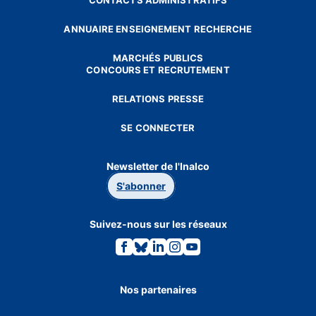
CONTACTS ADMINISTRATIFS
ANNUAIRE ENSEIGNEMENT RECHERCHE
MARCHÉS PUBLICS
CONCOURS ET RECRUTEMENT
RELATIONS PRESSE
SE CONNECTER
Newsletter de l'Inalco
S'abonner
Suivez-nous sur les réseaux
Lien
Lien
Lien
Lien
Lien
vers
vers
vers
vers
vers
la
la
la
la
la
page
page
page
page
page
Facebook.
Bluesky.
Linkedin.
Instagram.
Youtube.
Nos partenaires