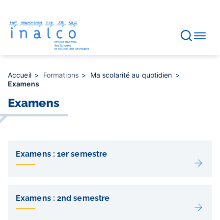
Gestion des consentements
Aller
au
contenu
principal
Accueil
Formations
Ma scolarité au quotidien
Examens
Examens
Liens
de
Examens : 1er semestre
sous-
pages
Examens : 2nd semestre