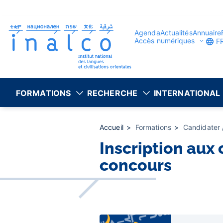
Gestion des consentements
Aller
au
contenu
principal
Agenda
Actualités
Annuaire
Accès numériques
F
FORMATIONS
RECHERCHE
INTERNATIONAL
Accueil
Formations
Candidater /
Inscription aux 
concours
Liens