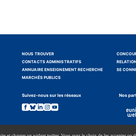
NOUS TROUVER
CONCOUR
CONTACTS ADMINISTRATIFS
RELATIO
ANNUAIRE ENSEIGNEMENT RECHERCHE
SE CONN
MARCHÉS PUBLICS
Suivez-nous sur les réseaux
Nos par
Lien
Lien
Lien
Lien
Lien
vers
vers
vers
vers
vers
la
la
la
la
la
page
page
page
page
page
Facebook.
Bluesky.
Linkedin.
Instagram.
Youtube.
ite et charger un widget twitter. Vous avez le choix de les accepter ou de