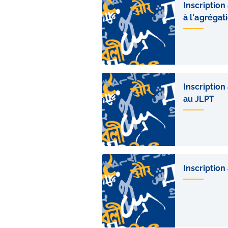
de
Inscription
sous-
à l'agrégat
pages
Inscription
au JLPT
Inscription