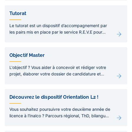
Tutorat
Le tutorat est un dispositif d’accompagnement par
les pairs mis en place par le service R.E.V.E pour
favoriser la réussite étudiante.
Objectif Master
L'objectif ? Vous aider à concevoir et rédiger votre
projet, élaborer votre dossier de candidature et
vous accompagner dans les différentes étapes
jusqu'à l'inscription. Les ateliers au programme :
aide à la décision et à la rédaction du projet,
Découvrez le dispositif Orientation L2 !
rédaction du CV et de la lettre de candidature,
coaching pour les entretiens de sélection et la prise
Vous souhaitez poursuivre votre deuxième année de
de parole, préparation à la recherche de stages et
licence à l'Inalco ? Parcours régional, ThD, bilangue,
soutien pour la constitution du dossier, etc.
pro : le dispositif Orientation L2 vous aide à y voir
plus clair !