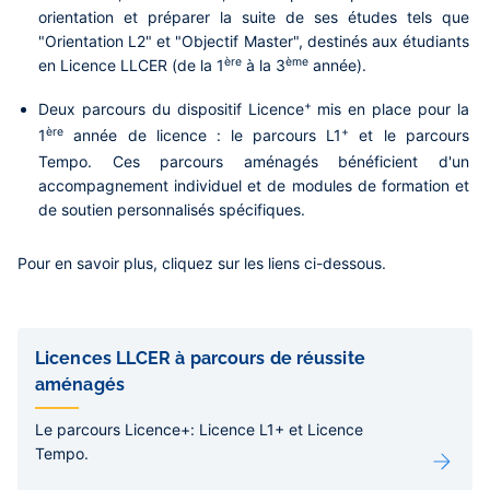
orientation et préparer la suite de ses études tels que
"Orientation L2" et "Objectif Master", destinés aux étudiants
ère
ème
en Licence LLCER (de la 1
à la 3
année).
+
Deux parcours du dispositif Licence
mis en place pour la
ère
+
1
année de licence : le parcours L1
et le parcours
Tempo. Ces parcours aménagés bénéficient d'un
accompagnement individuel et de modules de formation et
de soutien personnalisés spécifiques.
Pour en savoir plus, cliquez sur les liens ci-dessous.
Liens
de
Licences LLCER à parcours de réussite
sous-
aménagés
pages
Le parcours Licence+: Licence L1+ et Licence
Tempo.