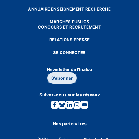
ANNUAIRE ENSEIGNEMENT RECHERCHE
MARCHÉS PUBLICS
CONCOURS ET RECRUTEMENT
RELATIONS PRESSE
SE CONNECTER
Newsletter de l'Inalco
S'abonner
Suivez-nous sur les réseaux
Lien
Lien
Lien
Lien
Lien
vers
vers
vers
vers
vers
la
la
la
la
la
page
page
page
page
page
Facebook.
Bluesky.
Linkedin.
Instagram.
Youtube.
Nos partenaires