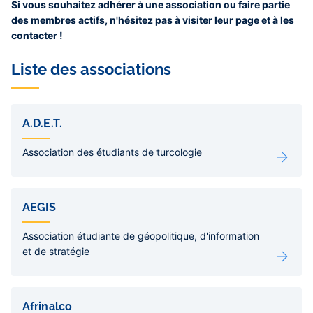
Si vous souhaitez adhérer à une association ou faire partie
des membres actifs, n'hésitez pas à visiter leur page et à les
contacter !
Liste des associations
Liens
de
A.D.E.T.
sous-
pages
Association des étudiants de turcologie
AEGIS
Association étudiante de géopolitique, d'information
et de stratégie
Afrinalco