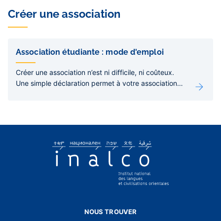
Créer une association
Liens
de
Association étudiante : mode d'emploi
sous-
pages
Créer une association n’est ni difficile, ni coûteux.
Une simple déclaration permet à votre association
d’acquérir la personnalité juridique, d’ouvrir un
compte en banque, de recevoir des dons et de
développer ses activités.
NOUS TROUVER