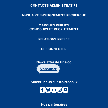
CONTACTS ADMINISTRATIFS
ANNUAIRE ENSEIGNEMENT RECHERCHE
MARCHÉS PUBLICS
CONCOURS ET RECRUTEMENT
RELATIONS PRESSE
SE CONNECTER
Newsletter de l'Inalco
S'abonner
Suivez-nous sur les réseaux
Lien
Lien
Lien
Lien
Lien
vers
vers
vers
vers
vers
la
la
la
la
la
page
page
page
page
page
Facebook.
Bluesky.
Linkedin.
Instagram.
Youtube.
Nos partenaires