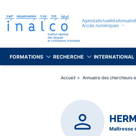
Gestion des consentements
Aller
au
contenu
principal
Agenda
Actualités
Annuaire
Accès numériques
FORMATIONS
RECHERCHE
INTERNATIONAL
Accueil
Annuaire des chercheurs 
HER
Maîtresse 