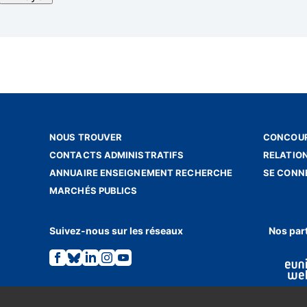
NOUS TROUVER
CONCOUR
CONTACTS ADMINISTRATIFS
RELATIO
ANNUAIRE ENSEIGNEMENT RECHERCHE
SE CONN
MARCHÉS PUBLICS
Suivez-nous sur les réseaux
Nos par
Lien
Lien
Lien
Lien
Lien
vers
vers
vers
vers
vers
la
la
la
la
la
page
page
page
page
page
Facebook.
Bluesky.
Linkedin.
Instagram.
Youtube.