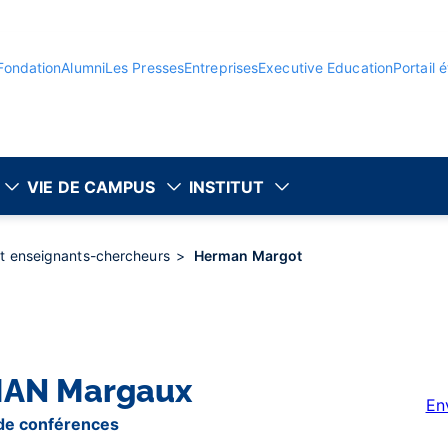
Fondation
Alumni
Les Presses
Entreprises
Executive Education
Portail 
VIE DE CAMPUS
INSTITUT
et enseignants-chercheurs
Herman Margot
MAN
Margaux
En
de conférences