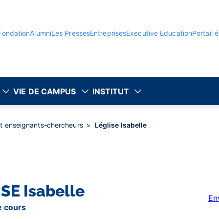
Fondation
Alumni
Les Presses
Entreprises
Executive Education
Portail 
VIE DE CAMPUS
INSTITUT
et enseignants-chercheurs
Léglise Isabelle
ISE
Isabelle
En
e cours