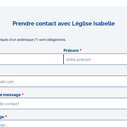
Prendre contact avec Léglise Isabelle
qués d'un astérisque (
*
) sont obligatoires.
ns
Prénom
*
tre message
*
age
*