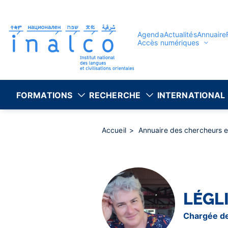
Gestion des consentements
Aller
au
contenu
principal
Agenda
Actualités
Annuaire
Accès numériques
FORMATIONS
RECHERCHE
INTERNATIONAL
Accueil
Annuaire des chercheurs 
LÉGL
Chargée d