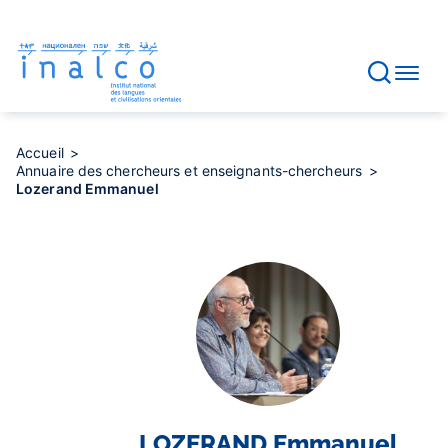
Gestion des consentements
Aller
au
contenu
principal
Accueil
Annuaire des chercheurs et enseignants-chercheurs
Lozerand Emmanuel
LOZERAND
Emmanuel