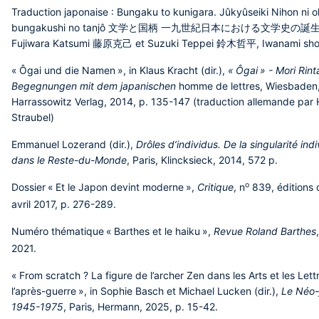
Traduction japonaise : Bungaku to kunigara. Jûkyûseiki Nihon ni 
bungakushi no tanjô 文学と国柄 一九世紀日本における文学史の誕生,
Fujiwara Katsumi 藤原克己 et Suzuki Teppei 鈴木哲平, Iwanami sho
« Ôgai und die Namen », in Klaus Kracht (dir.),
« Ôgai » - Mori Rint
Begegnungen mit dem japanischen
homme de lettres, Wiesbaden
Harrassowitz Verlag, 2014, p. 135-147 (traduction allemande par 
Straubel)
Emmanuel Lozerand (dir.),
Drôles d’individus. De la singularité indi
dans le Reste-du-Monde
, Paris, Klincksieck, 2014, 572 p.
o
Dossier « Et le Japon devint moderne »,
Critique
, n
839, éditions 
avril 2017, p. 276-289.
Numéro thématique « Barthes et le haiku »,
Revue Roland Barthes
2021.
« From scratch ? La figure de l’archer Zen dans les Arts et les Lett
l’après-guerre », in Sophie Basch et Michael Lucken (dir.),
Le Néo-
1945-1975
, Paris, Hermann, 2025, p. 15-42.