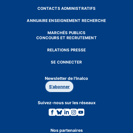
CONTACTS ADMINISTRATIFS
ANNUAIRE ENSEIGNEMENT RECHERCHE
MARCHÉS PUBLICS
CONCOURS ET RECRUTEMENT
RELATIONS PRESSE
SE CONNECTER
Newsletter de l'Inalco
S'abonner
Suivez-nous sur les réseaux
Lien
Lien
Lien
Lien
Lien
vers
vers
vers
vers
vers
la
la
la
la
la
page
page
page
page
page
Facebook.
Bluesky.
Linkedin.
Instagram.
Youtube.
Nos partenaires