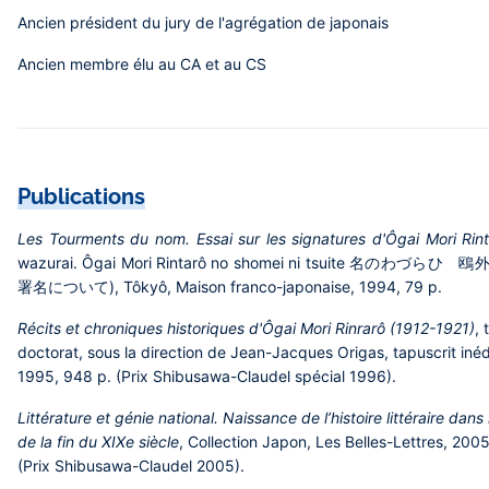
Ancien président du jury de l'agrégation de japonais
Ancien membre élu au CA et au CS
Publications
Les Tourments du nom. Essai sur les signatures d'Ôgai Mori Rin
wazurai. Ôgai Mori Rintarô no shomei ni tsuite 名のわづら
署名について), Tôkyô, Maison franco-japonaise, 1994, 79 p.
Récits et chroniques historiques d'Ôgai Mori Rinrarô (1912-1921)
, 
doctorat, sous la direction de Jean-Jacques Origas, tapuscrit inédi
1995, 948 p. (Prix Shibusawa-Claudel spécial 1996).
Littérature et génie national. Naissance de l’histoire littéraire dans
de la fin du XIXe siècle
, Collection Japon, Les Belles-Lettres, 200
(Prix Shibusawa-Claudel 2005).