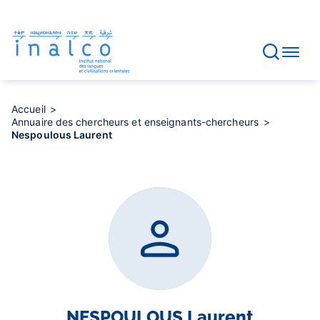
Gestion des consentements
Aller
au
contenu
principal
Accueil
Annuaire des chercheurs et enseignants-chercheurs
Nespoulous Laurent
NESPOULOUS
Laurent