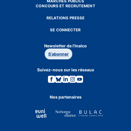
MARCHÉS PUBLICS
CONCOURS ET RECRUTEMENT
RELATIONS PRESSE
SE CONNECTER
Newsletter de l'Inalco
S'abonner
Suivez-nous sur les réseaux
Lien
Lien
Lien
Lien
Lien
vers
vers
vers
vers
vers
la
la
la
la
la
page
page
page
page
page
Facebook.
Bluesky.
Linkedin.
Instagram.
Youtube.
Nos partenaires