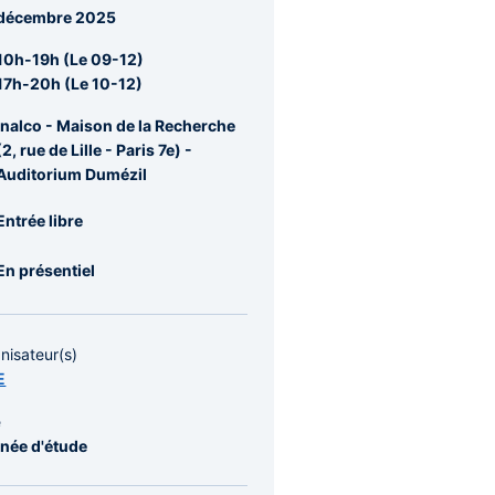
re
décembre 2025
rale
10h-19h (Le 09-12)
17h-20h (Le 10-12)
Inalco - Maison de la Recherche
(2, rue de Lille - Paris 7e) -
Auditorium Dumézil
Entrée libre
En présentiel
nisateur(s)
E
e
née d'étude