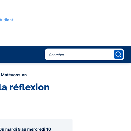
étudiant
nt Matévossian
a réflexion
agraphes
Du mardi 9 au mercredi 10