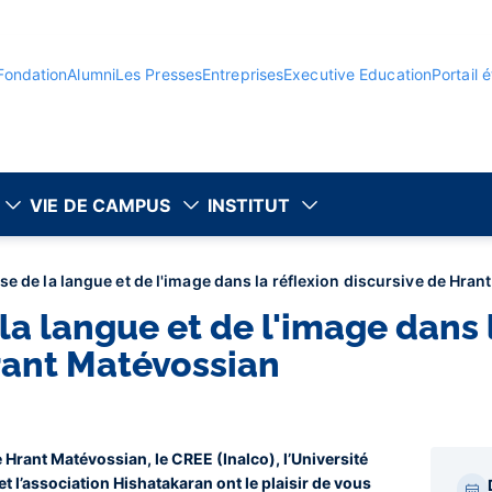
Fondation
Alumni
Les Presses
Entreprises
Executive Education
Portail 
VIE DE CAMPUS
INSTITUT
e de la langue et de l'image dans la réflexion discursive de Hra
a langue et de l'image dans l
rant Matévossian
 Hrant Matévossian, le CREE (Inalco), l’Université
Par
et l’association Hishatakaran ont le plaisir de vous