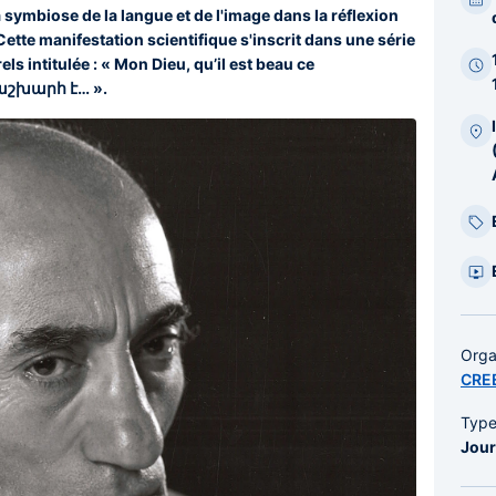
bar
a symbiose de la langue et de l'image dans la réflexion
laté
ette manifestation scientifique s'inscrit dans une série
s intitulée : « Mon Dieu, qu’il est beau ce
 աշխարհ է… ».
Orga
CRE
Typ
Jour