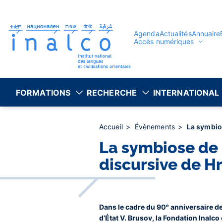
Gestion des consentements
Aller
au
contenu
principal
Agenda
Actualités
Annuaire
Accès numériques
FORMATIONS
RECHERCHE
INTERNATIONAL
Accueil
Évènements
La symbios
La symbiose de l
discursive de H
Dans le cadre du 90ᵉ anniversaire de
d’État V. Brusov, la Fondation Inalco 