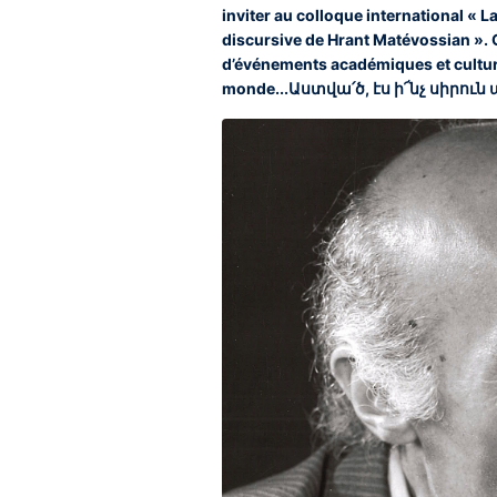
inviter au colloque international « L
discursive de Hrant Matévossian ». C
d’événements académiques et culturel
monde...Աստվա՛ծ, էս ի՜նչ սիրուն