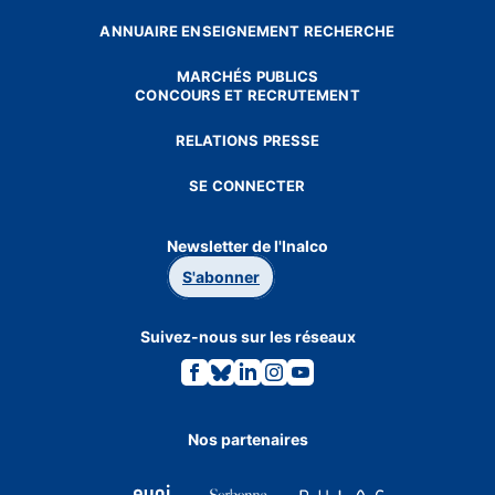
ANNUAIRE ENSEIGNEMENT RECHERCHE
MARCHÉS PUBLICS
CONCOURS ET RECRUTEMENT
RELATIONS PRESSE
SE CONNECTER
Newsletter de l'Inalco
S'abonner
Suivez-nous sur les réseaux
Lien
Lien
Lien
Lien
Lien
vers
vers
vers
vers
vers
la
la
la
la
la
page
page
page
page
page
Facebook.
Bluesky.
Linkedin.
Instagram.
Youtube.
Nos partenaires