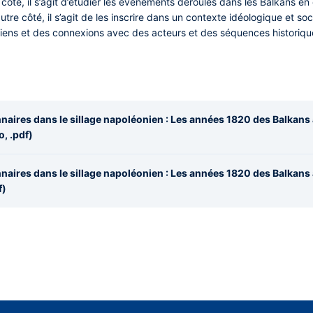
n côté, il s’agit d’étudier les événements déroulés dans les Balkans
tre côté, il s’agit de les inscrire dans un contexte idéologique et soc
s liens et des connexions avec des acteurs et des séquences histori
naires dans le sillage napoléonien : Les années 1820 des Balkans 
, .pdf)
naires dans le sillage napoléonien : Les années 1820 des Balkans 
f)