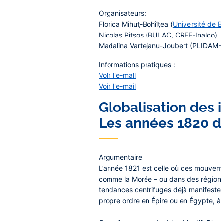
Organisateurs:
Florica Mihuţ-Bohîlţea (
Université de 
Nicolas Pitsos (BULAC, CREE-Inalco)
Madalina Vartejanu-Joubert (PLIDAM-
Informations pratiques :
Voir l'e-mail
Voir l'e-mail
Globalisation des 
Les années 1820 de
Argumentaire
L’année 1821 est celle où des mouvem
comme la Morée – ou dans des régions
tendances centrifuges déjà manifestes
propre ordre en Épire ou en Égypte, à