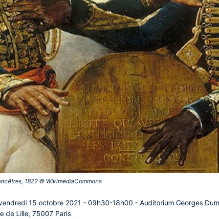
s ancêtres, 1822 © WikimediaCommons‎
endredi 15 octobre 2021 - 09h30-18h00 - Auditorium Georges Duméz
e de Lille, 75007 Paris