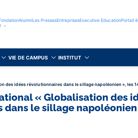
Fondation
Alumni
Les Presses
Entreprises
Executive Education
Portail 
R
VIE DE CAMPUS
INSTITUT
on des idées révolutionnaires dans le sillage napoléonien », les 1
ational « Globalisation des i
 dans le sillage napoléonien »