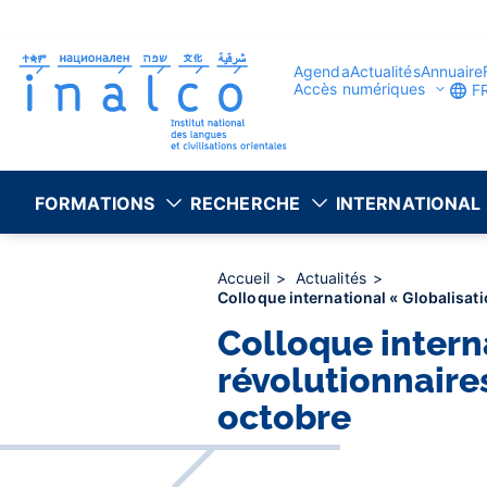
Gestion des consentements
Aller
au
contenu
principal
Agenda
Actualités
Annuaire
Accès numériques
F
FORMATIONS
RECHERCHE
INTERNATIONAL
Accueil
Actualités
Colloque international « Globalisati
Colloque intern
révolutionnaires
octobre