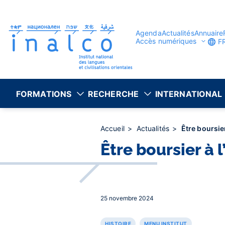
Gestion des consentements
Aller
au
contenu
principal
Agenda
Actualités
Annuaire
Accès numériques
F
FORMATIONS
RECHERCHE
INTERNATIONAL
Accueil
Actualités
Être boursie
Être boursier à 
25 novembre 2024
HISTOIRE
MENU INSTITUT