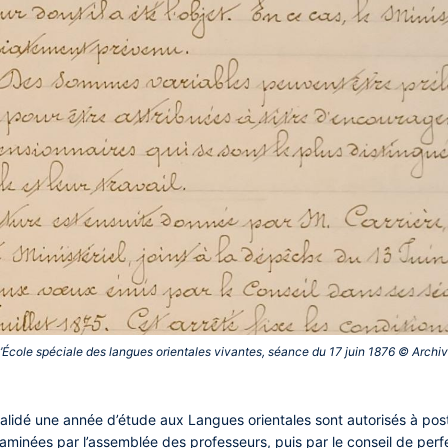
’École spéciale des langues orientales vivantes, séance du 17 juin 1876 © Archive
validé une année d’étude aux Langues orientales sont autorisés à post
minées par l’assemblée des professeurs, puis par le conseil de perf