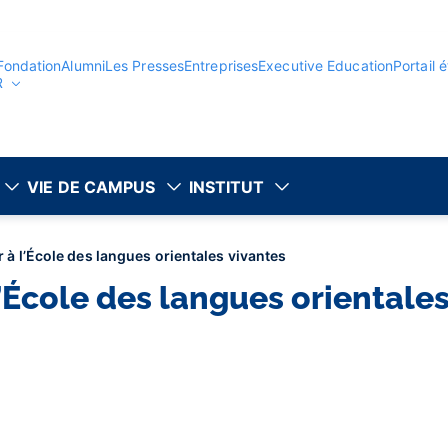
Fondation
Alumni
Les Presses
Entreprises
Executive Education
Portail 
R
VIE DE CAMPUS
INSTITUT
r à l’École des langues orientales vivantes
l’École des langues orientale