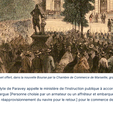
et offert, dans la nouvelle Bourse par la Chambre de Commerce de Marseille, gra
lyte de Paravey appelle le ministère de l’Instruction publique à acc
écargue [Personne choisie par un armateur ou un affréteur et embarqué
e réapprovisionnement du navire pour le retour.] pour le commerce de l