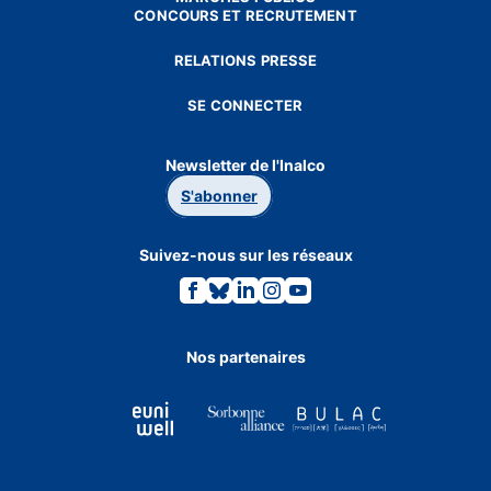
CONCOURS ET RECRUTEMENT
RELATIONS PRESSE
SE CONNECTER
Newsletter de l'Inalco
S'abonner
Suivez-nous sur les réseaux
Lien
Lien
Lien
Lien
Lien
vers
vers
vers
vers
vers
la
la
la
la
la
page
page
page
page
page
Facebook.
Bluesky.
Linkedin.
Instagram.
Youtube.
Nos partenaires