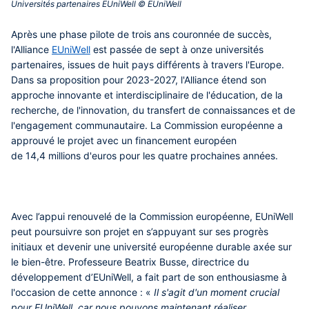
Universités partenaires EUniWell © EUniWell‎
Contenu
Après une phase pilote de trois ans couronnée de succès,
central
l'Alliance
EUniWell
est passée de sept à onze universités
partenaires, issues de huit pays différents à travers l'Europe.
Dans sa proposition pour 2023-2027, l'Alliance étend son
approche innovante et interdisciplinaire de l'éducation, de la
recherche, de l'innovation, du transfert de connaissances et de
l'engagement communautaire. La Commission européenne a
approuvé le projet avec un financement européen
de 14,4 millions d'euros pour les quatre prochaines années.
Avec l’appui renouvelé de la Commission européenne, EUniWell
peut poursuivre son projet en s’appuyant sur ses progrès
initiaux et devenir une université européenne durable axée sur
le bien-être. Professeure Beatrix Busse, directrice du
développement d’EUniWell, a fait part de son enthousiasme à
l'occasion de cette annonce : «
Il s'agit d'un moment crucial
pour EUniWell, car nous pouvons maintenant réaliser