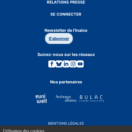
RELATIONS PRESSE
SE CONNECTER
Newsletter de l'Inalco
S'abonner
Suivez-nous sur les réseaux
Lien
Lien
Lien
Lien
Lien
vers
vers
vers
vers
vers
la
la
la
la
la
page
page
page
page
page
Facebook.
Bluesky.
Linkedin.
Instagram.
Youtube.
Nos partenaires
MENTIONS LÉGALES
DONNÉES PERSONNELLES
Utilisation des cookies