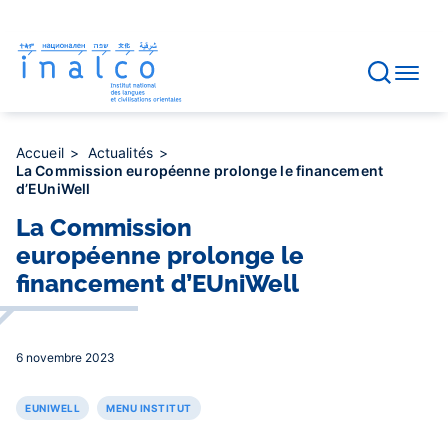
Gestion des consentements
Aller
au
contenu
principal
Accueil
Actualités
La Commission européenne prolonge le financement
d’EUniWell
La Commission
européenne prolonge le
financement d’EUniWell
6 novembre 2023
EUNIWELL
MENU INSTITUT