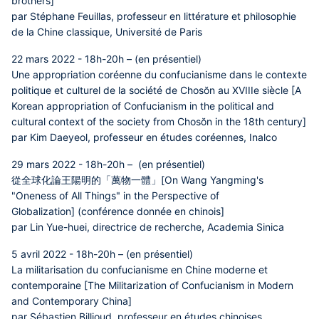
brothers]
par Stéphane Feuillas, professeur en littérature et philosophie
de la Chine classique, Université de Paris
22 mars 2022 - 18h-20h – (en présentiel)
Une appropriation coréenne du confucianisme dans le contexte
politique et culturel de la société de Chosŏn au XVIIIe siècle [A
Korean appropriation of Confucianism in the political and
cultural context of the society from Chosŏn in the 18th century]
par Kim Daeyeol, professeur en études coréennes, Inalco
29 mars 2022 - 18h-20h – (en présentiel)
從全球化論王陽明的「萬物一體」[On Wang Yangming's
"Oneness of All Things" in the Perspective of
Globalization] (conférence donnée en chinois]
par Lin Yue-huei, directrice de recherche, Academia Sinica
5 avril 2022 - 18h-20h – (en présentiel)
La militarisation du confucianisme en Chine moderne et
contemporaine [The Militarization of Confucianism in Modern
and Contemporary China]
par Sébastien Billioud, professeur en études chinoises,