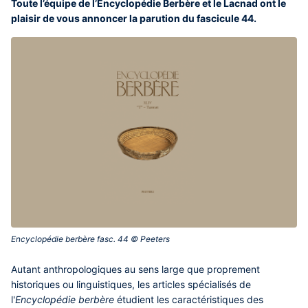
Toute l’équipe de l’Encyclopédie Berbère et le Lacnad ont le
plaisir de vous annoncer la parution du fascicule 44.
Encyclopédie berbère fasc. 44 © Peeters‎
Contenu
Autant anthropologiques au sens large que proprement
central
historiques ou linguistiques, les articles spécialisés de
l'
Encyclopédie berbère
étudient les caractéristiques des