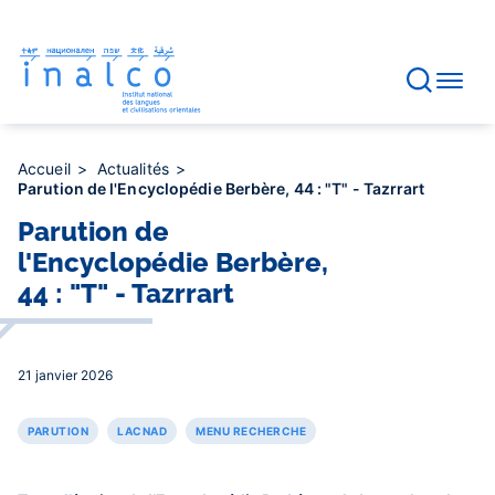
Gestion des consentements
Aller
au
contenu
principal
Accueil
Actualités
Parution de l'Encyclopédie Berbère, 44 : "T" - Tazrrart
Parution de
l'Encyclopédie Berbère,
44 : "T" - Tazrrart
21 janvier 2026
PARUTION
LACNAD
MENU RECHERCHE