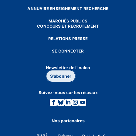
ANNUAIRE ENSEIGNEMENT RECHERCHE
MARCHÉS PUBLICS
CONCOURS ET RECRUTEMENT
RELATIONS PRESSE
SE CONNECTER
Newsletter de l'Inalco
S'abonner
Suivez-nous sur les réseaux
Lien
Lien
Lien
Lien
Lien
vers
vers
vers
vers
vers
la
la
la
la
la
page
page
page
page
page
Facebook.
Bluesky.
Linkedin.
Instagram.
Youtube.
Nos partenaires