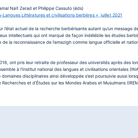
amal Naït Zerad
et
Philippe Cassuto
(éds)
-Langues Littératures et civilisations berbères », juillet 2021
sur l’état actuel de la recherche berbérisante autant qu’un message d
deux intellectuels qui ont marqué de façon indélébile les études berb
e de la reconnaissance de l’amazigh comme langue officielle et nation
2016, ont pris leur retraite de professeur des universités après des l
semble à l’Institut national des langues et civilisations orientales (
 domaines disciplinaires ainsi développée s’est poursuivie aussi lor
t de Recherches et d’Études sur les Mondes Arabes et Musulmans (IRE