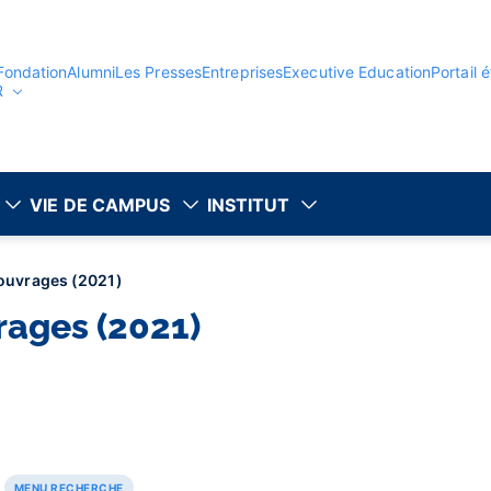
Fondation
Alumni
Les Presses
Entreprises
Executive Education
Portail 
R
VIE DE CAMPUS
INSTITUT
'ouvrages (2021)
rages (2021)
MENU RECHERCHE