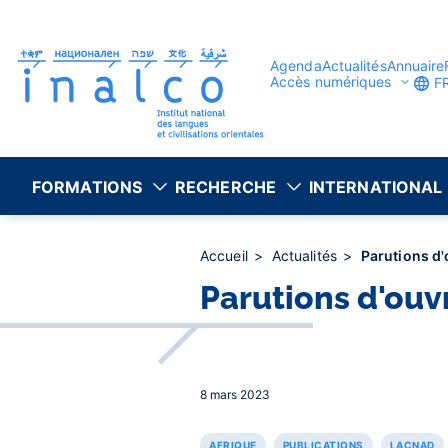
Gestion des consentements
Aller
au
contenu
principal
Agenda
Actualités
Annuaire
Accès numériques
F
FORMATIONS
RECHERCHE
INTERNATIONAL
Accueil
Actualités
Parutions d
Parutions d'ouv
8 mars 2023
AFRIQUE
PUBLICATIONS
LACNAD