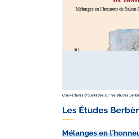
Couvertures d'ouvrages sur les études berbè
Contenu
Les Études Berbères
central
Mélanges en l’honneu