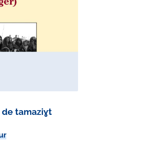
n de tamaziɣt
ur