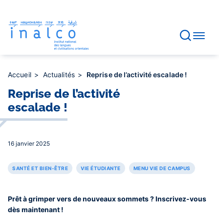
Gestion des consentements
Aller
au
contenu
principal
Accueil
Actualités
Reprise de l’activité escalade !
Reprise de l’activité
escalade !
16 janvier 2025
SANTÉ ET BIEN-ÊTRE
VIE ÉTUDIANTE
MENU VIE DE CAMPUS
Prêt à grimper vers de nouveaux sommets ? Inscrivez-vous
dès maintenant !