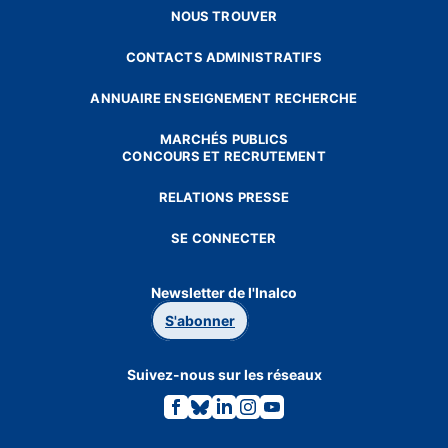
NOUS TROUVER
CONTACTS ADMINISTRATIFS
ANNUAIRE ENSEIGNEMENT RECHERCHE
MARCHÉS PUBLICS
CONCOURS ET RECRUTEMENT
RELATIONS PRESSE
SE CONNECTER
Newsletter de l'Inalco
S'abonner
Suivez-nous sur les réseaux
Lien
Lien
Lien
Lien
Lien
vers
vers
vers
vers
vers
la
la
la
la
la