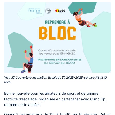
Visuel2 Couverture Inscription Escalade S1 2025-2026-service REVE ©
reve‎
Contenu
Bonne nouvelle pour les amateurs de sport et de grimpe :
central
l’activité d’escalade, organisée en partenariat avec Climb Up,
reprend cette année !
Quand ?
Les vendredis de 15h à 16h30, sur 10 séances. Début