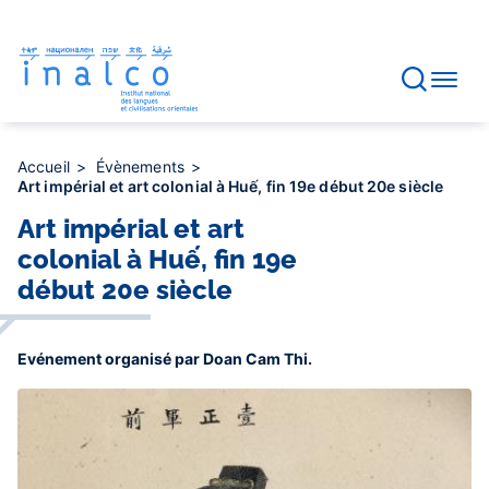
Gestion des consentements
Aller
au
contenu
principal
Accueil
Évènements
Art impérial et art colonial à Huế, fin 19e début 20e siècle
Art impérial et art
colonial à Huế, fin 19e
début 20e siècle
Evénement organisé par Doan Cam Thi.