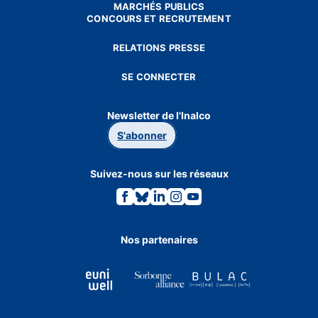
MARCHÉS PUBLICS
CONCOURS ET RECRUTEMENT
RELATIONS PRESSE
SE CONNECTER
Newsletter de l'Inalco
S'abonner
Suivez-nous sur les réseaux
Lien
Lien
Lien
Lien
Lien
vers
vers
vers
vers
vers
la
la
la
la
la
page
page
page
page
page
Facebook.
Bluesky.
Linkedin.
Instagram.
Youtube.
Nos partenaires