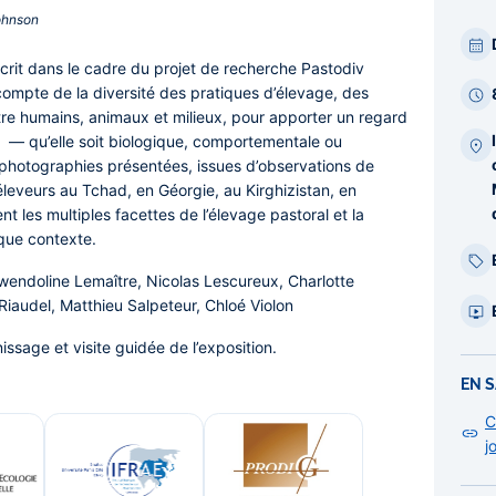
ohnson‎
Par
bar
crit dans le cadre du projet de recherche Pastodiv
laté
 compte de la diversité des pratiques d’élevage, des
tre humains, animaux et milieux, pour apporter un regard
 » — qu’elle soit biologique, comportementale ou
 photographies présentées, issues d’observations de
éleveurs au Tchad, en Géorgie, au Kirghizistan, en
t les multiples facettes de l’élevage pastoral et la
que contexte.
endoline Lemaître, Nicolas Lescureux, Charlotte
iaudel, Matthieu Salpeteur, Chloé Violon
issage et visite guidée de l’exposition.
EN S
C
j