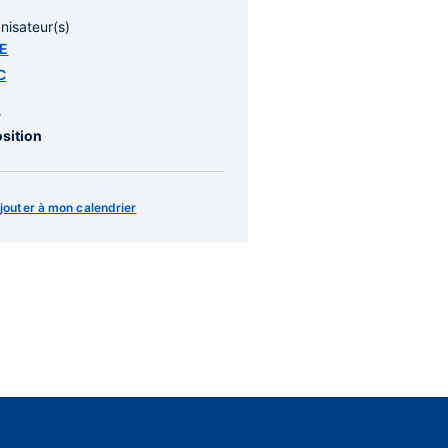
nisateur(s)
AE
C
e
sition
jouter à mon calendrier