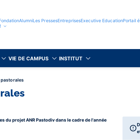
Fondation
Alumni
Les Presses
Entreprises
Executive Education
Portail 
R
VIE DE CAMPUS
INSTITUT
 pastorales
orales
s du projet ANR Pastodiv dans le cadre de l'année
D
e