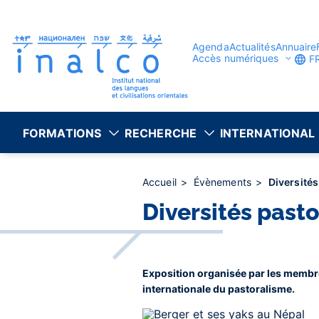
Gestion des consentements
Aller
au
contenu
principal
Agenda
Actualités
Annuaire
Accès numériques
F
FORMATIONS
RECHERCHE
INTERNATIONAL
Accueil
Évènements
Diversités
Diversités past
Exposition organisée par les membre
internationale du pastoralisme.