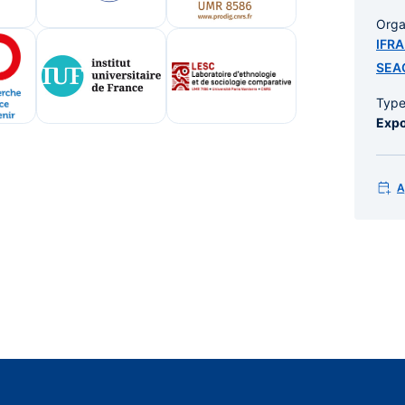
Orga
IFR
SEA
Typ
Expo
A