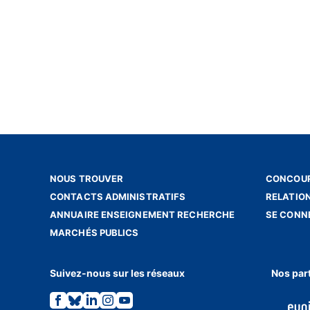
NOUS TROUVER
CONCOUR
CONTACTS ADMINISTRATIFS
RELATIO
ANNUAIRE ENSEIGNEMENT RECHERCHE
SE CONN
MARCHÉS PUBLICS
Suivez-nous sur les réseaux
Nos par
Lien
Lien
Lien
Lien
Lien
vers
vers
vers
vers
vers