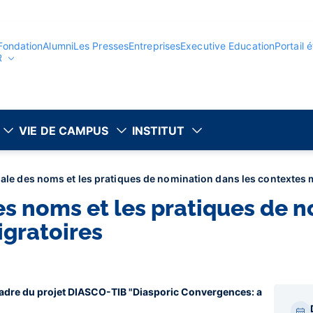
Fondation
Alumni
Les Presses
Entreprises
Executive Education
Portail 
R
VIE DE CAMPUS
INSTITUT
iale des noms et les pratiques de nomination dans les contextes 
des noms et les pratiques de 
igratoires
cadre du projet DIASCO-TIB "Diasporic Convergences: a
Par