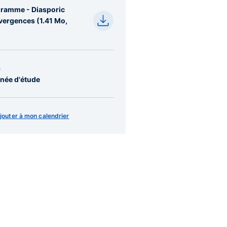
ramme - Diasporic
ergences (1.41 Mo,
)
e
née d'étude
jouter à mon calendrier