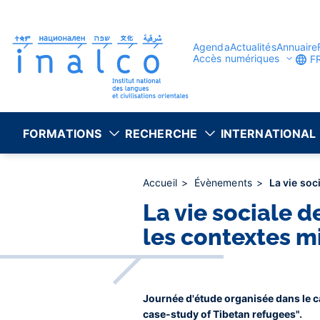
Gestion des consentements
Aller
au
contenu
principal
Agenda
Actualités
Annuaire
Accès numériques
F
FORMATIONS
RECHERCHE
INTERNATIONAL
Accueil
Évènements
La vie soc
La vie sociale 
les contextes m
Journée d'étude organisée dans le 
case-study of Tibetan refugees".