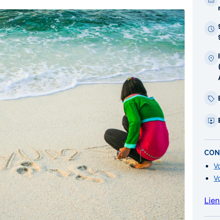
bar
laté
CON
Vo
Vo
Lie