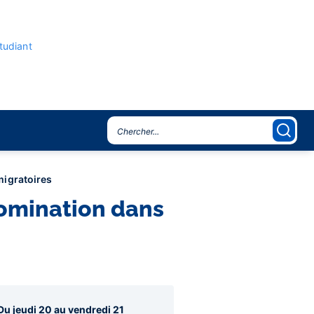
étudiant
migratoires
nomination dans
agraphes
Du jeudi 20 au vendredi 21