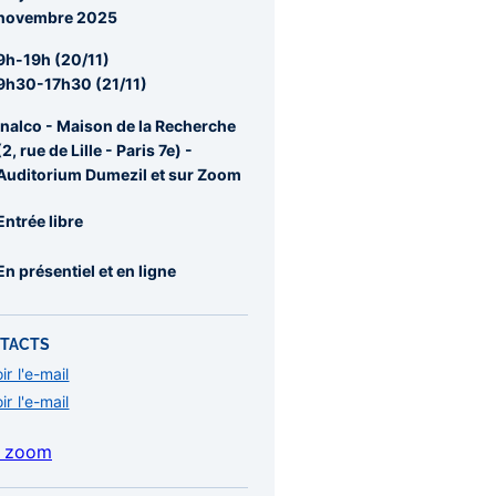
re
novembre 2025
rale
9h-19h (20/11)
9h30-17h30 (21/11)
Inalco - Maison de la Recherche
(2, rue de Lille - Paris 7e) -
Auditorium Dumezil et sur Zoom
Entrée libre
En présentiel et en ligne
TACTS
ir l'e-mail
ir l'e-mail
n zoom