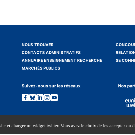
NOUS TROUVER
CONCOUR
CONTACTS ADMINISTRATIFS
RELATIO
ANNUAIRE ENSEIGNEMENT RECHERCHE
SE CONN
MARCHÉS PUBLICS
Suivez-nous sur les réseaux
Nos par
Lien
Lien
Lien
Lien
Lien
vers
vers
vers
vers
vers
la
la
la
la
la
page
page
page
page
page
Facebook.
Bluesky.
Linkedin.
Instagram.
Youtube.
ite et charger un widget twitter. Vous avez le choix de les accepter ou de
MENTIONS LÉGALES
DONNÉES PERSONNELLES