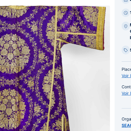
bar
laté
Place
Voir 
Cont
Voir 
Orga
SEA