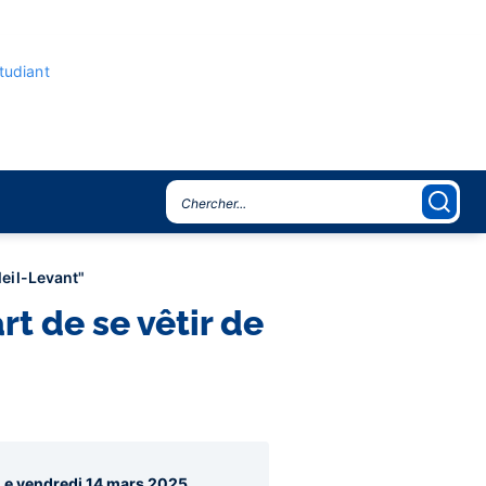
étudiant
oleil-Levant"
art de se vêtir de
agraphes
Le vendredi 14 mars 2025