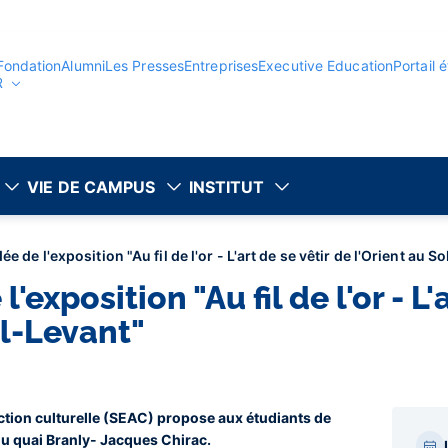
Fondation
Alumni
Les Presses
Entreprises
Executive Education
Portail 
R
VIE DE CAMPUS
INSTITUT
ée de l'exposition "Au fil de l'or - L'art de se vêtir de l'Orient au S
l'exposition "Au fil de l'or - L'
il-Levant"
'action culturelle (SEAC) propose aux étudiants de
Par
du quai Branly- Jacques Chirac.