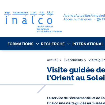
Gestion des consentements
Aller
au
contenu
principal
Agenda
Actualités
Annuaire
Accès numériques
F
FORMATIONS
RECHERCHE
INTERNATIONAL
Accueil
Évènements
Visite guid
Visite guidée de 
l'Orient au Sole
Le service de l'événementiel et de l
l'Inalco une visite guidée au musée 