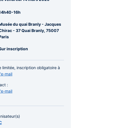
re
rale
14h40-16h
Musée du quai Branly - Jacques
Chirac - 37 Quai Branly, 75007
Paris
Sur inscription
 limitée, inscription obligatoire à
l'e-mail
act :
l'e-mail
nisateur(s)
C