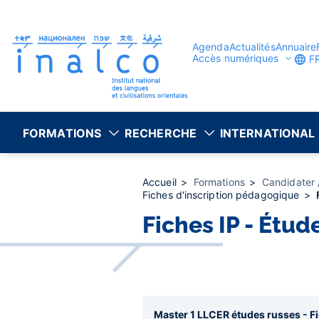
Gestion des consentements
Aller
au
contenu
principal
Agenda
Actualités
Annuaire
Accès numériques
F
FORMATIONS
RECHERCHE
INTERNATIONAL
Accueil
Formations
Candidater /
Fiches d'inscription pédagogique
Fiches IP - Étud
Master 1 LLCER études russes - F