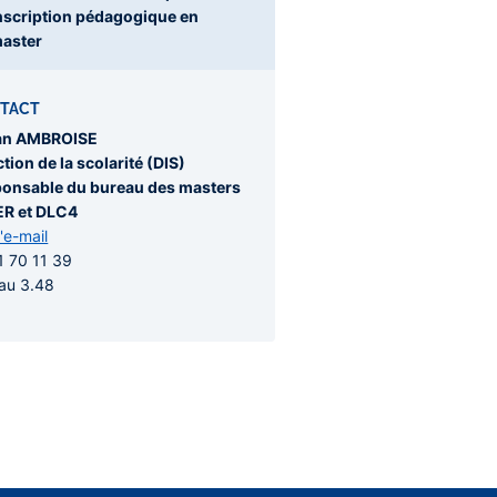
nscription pédagogique en
aster
TACT
an AMBROISE
ction de la scolarité (DIS)
onsable du bureau des masters
R et DLC4
l'e-mail
1 70 11 39
au 3.48