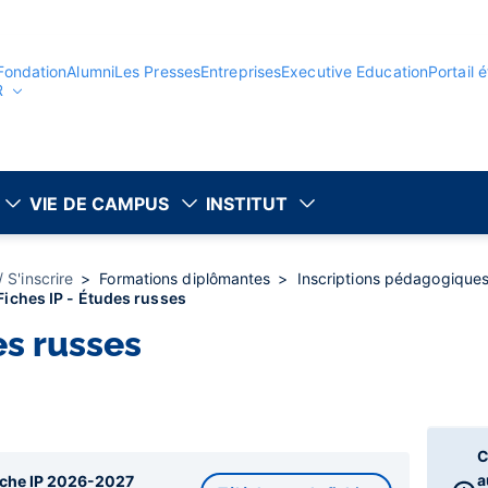
Fondation
Alumni
Les Presses
Entreprises
Executive Education
Portail 
R
VIE DE CAMPUS
INSTITUT
 S'inscrire
Formations diplômantes
Inscriptions pédagogique
Fiches IP - Études russes
es russes
C
a
iche IP 2026-2027