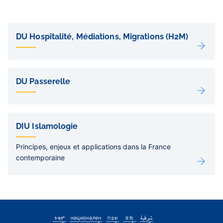
Liens
de
DU Hospitalité, Médiations, Migrations (H2M)
sous-
pages
DU Passerelle
DIU Islamologie
Principes, enjeux et applications dans la France
contemporaine