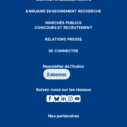
ANNUAIRE ENSEIGNEMENT RECHERCHE
MARCHÉS PUBLICS
CONCOURS ET RECRUTEMENT
RELATIONS PRESSE
SE CONNECTER
Newsletter de l'Inalco
S'abonner
Suivez-nous sur les réseaux
Lien
Lien
Lien
Lien
Lien
vers
vers
vers
vers
vers
la
la
la
la
la
page
page
page
page
page
Facebook.
Bluesky.
Linkedin.
Instagram.
Youtube.
Nos partenaires