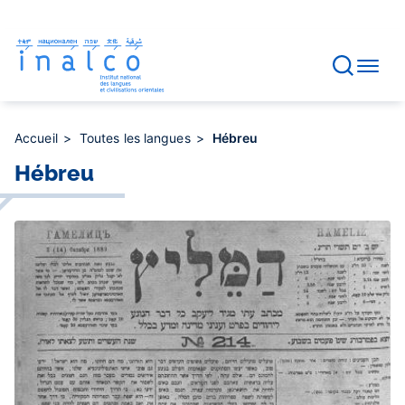
Gestion des consentements
Aller
au
contenu
principal
Accueil
Toutes les langues
Hébreu
Hébreu