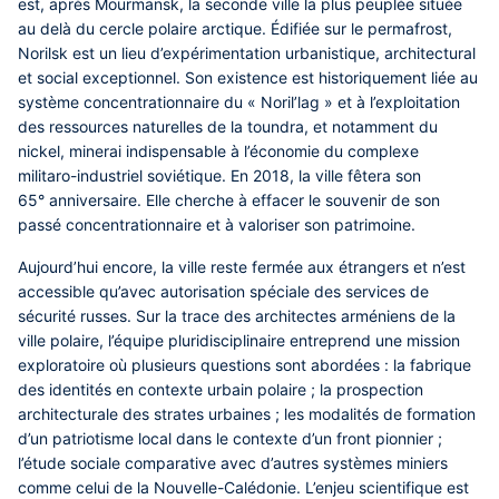
est, après Mourmansk, la seconde ville la plus peuplée située
au delà du cercle polaire arctique. Édifiée sur le permafrost,
Norilsk est un lieu d’expérimentation urbanistique, architectural
et social exceptionnel. Son existence est historiquement liée au
système concentrationnaire du « Noril’lag » et à l’exploitation
des ressources naturelles de la toundra, et notamment du
nickel, minerai indispensable à l’économie du complexe
militaro-industriel soviétique. En 2018, la ville fêtera son
65° anniversaire. Elle cherche à effacer le souvenir de son
passé concentrationnaire et à valoriser son patrimoine.
Aujourd’hui encore, la ville reste fermée aux étrangers et n’est
accessible qu’avec autorisation spéciale des services de
sécurité russes. Sur la trace des architectes arméniens de la
ville polaire, l’équipe pluridisciplinaire entreprend une mission
exploratoire où plusieurs questions sont abordées : la fabrique
des identités en contexte urbain polaire ; la prospection
architecturale des strates urbaines ; les modalités de formation
d’un patriotisme local dans le contexte d’un front pionnier ;
l’étude sociale comparative avec d’autres systèmes miniers
comme celui de la Nouvelle-Calédonie. L’enjeu scientifique est