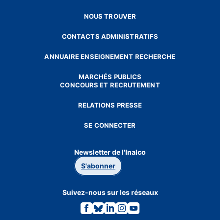
NOUS TROUVER
CONTACTS ADMINISTRATIFS
ANNUAIRE ENSEIGNEMENT RECHERCHE
MARCHÉS PUBLICS
CONCOURS ET RECRUTEMENT
RELATIONS PRESSE
SE CONNECTER
Newsletter de l'Inalco
S'abonner
Suivez-nous sur les réseaux
Lien
Lien
Lien
Lien
Lien
vers
vers
vers
vers
vers