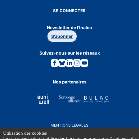
SE CONNECTER
Newsletter de l'Inalco
S'abonner
Suivez-nous sur les réseaux
Lien
Lien
Lien
Lien
Lien
vers
vers
vers
vers
vers
la
la
la
la
la
page
page
page
page
page
Facebook.
Bluesky.
Linkedin.
Instagram.
Youtube.
Nos partenaires
MENTIONS LÉGALES
DONNÉES PERSONNELLES
Utilisation des cookies
Le site www.inalco.fr utilise des traceurs pour mesurer l’audience du