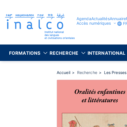
Gestion des consentements
Aller
au
contenu
principal
Agenda
Actualités
Annuaire
Accès numériques
F
FORMATIONS
RECHERCHE
INTERNATIONAL
Accueil
Recherche
Les Presses 