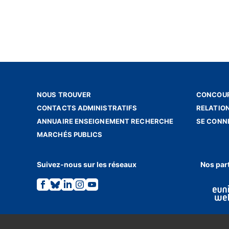
NOUS TROUVER
CONCOUR
CONTACTS ADMINISTRATIFS
RELATIO
ANNUAIRE ENSEIGNEMENT RECHERCHE
SE CONN
MARCHÉS PUBLICS
Suivez-nous sur les réseaux
Nos par
Lien
Lien
Lien
Lien
Lien
vers
vers
vers
vers
vers
la
la
la
la
la
page
page
page
page
page
Facebook.
Bluesky.
Linkedin.
Instagram.
Youtube.