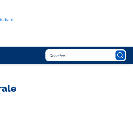
étudiant
rale