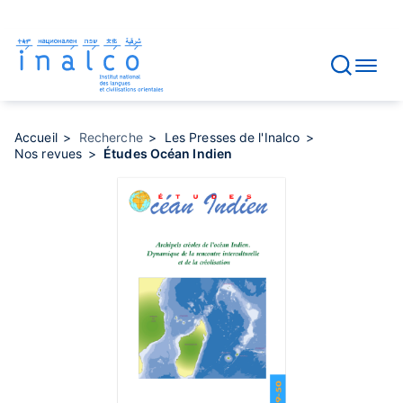
Gestion des consentements
Aller
au
contenu
principal
Accueil
Recherche
Les Presses de l'Inalco
Nos revues
Études Océan Indien