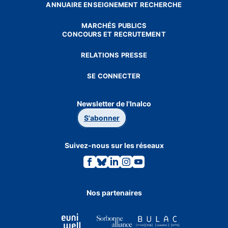
ANNUAIRE ENSEIGNEMENT RECHERCHE
MARCHÉS PUBLICS
CONCOURS ET RECRUTEMENT
RELATIONS PRESSE
SE CONNECTER
Newsletter de l'Inalco
S'abonner
Suivez-nous sur les réseaux
Lien
Lien
Lien
Lien
Lien
vers
vers
vers
vers
vers
la
la
la
la
la
page
page
page
page
page
Facebook.
Bluesky.
Linkedin.
Instagram.
Youtube.
Nos partenaires