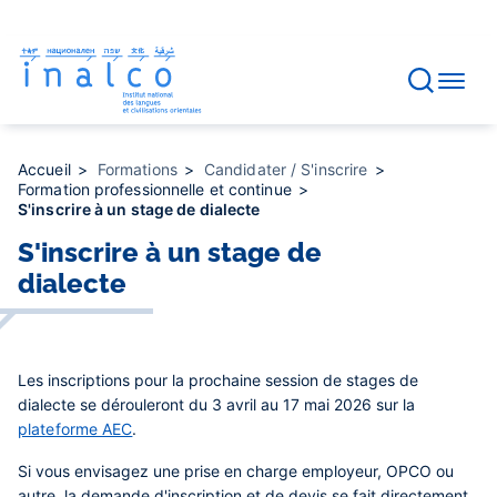
Gestion des consentements
Aller
au
contenu
principal
Accueil
Formations
Candidater / S'inscrire
Formation professionnelle et continue
S'inscrire à un stage de dialecte
S'inscrire à un stage de
dialecte
Les inscriptions pour la prochaine session de stages de
dialecte se dérouleront du 3 avril au 17 mai 2026 sur la
plateforme AEC
.
Si vous envisagez une prise en charge employeur, OPCO ou
autre, la demande d'inscription et de devis se fait directement