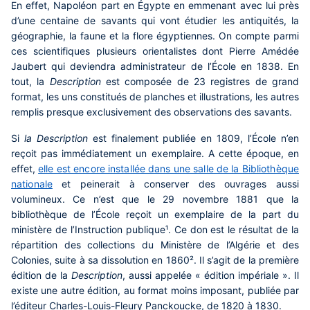
Contenu
En effet, Napoléon part en Égypte en emmenant avec lui près
central
d’une centaine de savants qui vont étudier les antiquités, la
géographie, la faune et la flore égyptiennes. On compte parmi
ces scientifiques plusieurs orientalistes dont Pierre Amédée
Jaubert qui deviendra administrateur de l’École en 1838. En
tout, la
Description
est composée de 23 registres de grand
format, les uns constitués de planches et illustrations, les autres
remplis presque exclusivement des observations des savants.
Si
la Description
est finalement publiée en 1809, l’École n’en
reçoit pas immédiatement un exemplaire. A cette époque, en
effet,
elle est encore installée dans une salle de la Bibliothèque
nationale
et peinerait à conserver des ouvrages aussi
volumineux. Ce n’est que le 29 novembre 1881 que la
bibliothèque de l’École reçoit un exemplaire de la part du
ministère de l’Instruction publique¹. Ce don est le résultat de la
répartition des collections du Ministère de l’Algérie et des
Colonies, suite à sa dissolution en 1860². Il s’agit de la première
édition de la
Description
, aussi appelée « édition impériale ». Il
existe une autre édition, au format moins imposant, publiée par
l’éditeur Charles-Louis-Fleury Panckoucke, de 1820 à 1830.