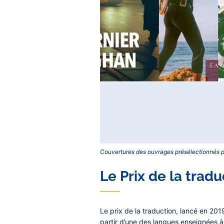
Couvertures des ouvrages présélectionnés pou
Contenu
Le Prix de la trad
central
Le prix de la traduction, lancé en 201
partir d’une des langues enseignées à l