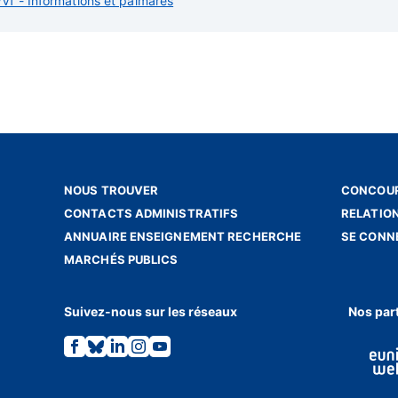
/Vf - Informations et palmarès
NOUS TROUVER
CONCOUR
CONTACTS ADMINISTRATIFS
RELATIO
ANNUAIRE ENSEIGNEMENT RECHERCHE
SE CONN
MARCHÉS PUBLICS
Suivez-nous sur les réseaux
Nos par
Lien
Lien
Lien
Lien
Lien
vers
vers
vers
vers
vers
la
la
la
la
la
page
page
page
page
page