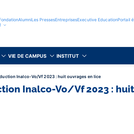
Fondation
Alumni
Les Presses
Entreprises
Executive Education
Portail 
R
VIE DE CAMPUS
INSTITUT
raduction Inalco-Vo/Vf 2023 : huit ouvrages en lice
ction Inalco-Vo/Vf 2023 : hui