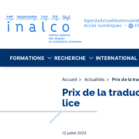
Gestion des consentements
Aller
au
contenu
principal
Agenda
Actualités
Annuaire
Accès numériques
F
FORMATIONS
RECHERCHE
INTERNATIONAL
Accueil
Actualités
Prix de la t
Prix de la tradu
lice
12 juillet 2023