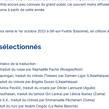
parfois encore peu connues du grand public car souvent moins diffusé
euros à partir de cette année.
era remis le 1er octobre 2023 à Gif-sur-Yvette (Essonne), en clôture 
sélectionnés
 Inalco de la traduction :
 traduit du russe par Raphaëlle Pache (Rivages/Noir)
ongan, traduit du chinois (Taiwan) par Damien Ligot (L'Asiathèque
aduit du chinois par Brigitte Duzan (L'Asiathèque)
urica Pavičić, traduit du croate par Olivier Lannuzel (Agullo)
uthasan, traduit du tamoul (Sri Lanka) par Léticia Ibanez (Zulma)
 S.X.
, traduit du chinois par Emmanuelle Péchenart (Zulma)
aduit du turc par Noémi Cingöz (La Reine Blanche)