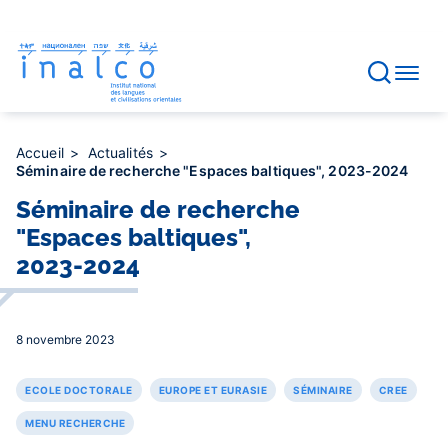
Gestion des consentements
Aller
au
contenu
principal
Accueil
Actualités
Séminaire de recherche "Espaces baltiques", 2023-2024
Séminaire de recherche
"Espaces baltiques",
2023-2024
8 novembre 2023
ECOLE DOCTORALE
EUROPE ET EURASIE
SÉMINAIRE
CREE
MENU RECHERCHE