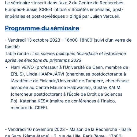
Le séminaire s'inscrit dans l’axe 2 du Centre de Recherches
Europes-Eurasie (CREE) intitulé « Sociétés impériales, post-
impériales et post-soviétiques » dirigé par Julien Vercueil.
Programme du séminaire
- Vendredi 13 octobre 2023 – 16h00-18h00 (suivi d’un verre de
l’amitié)
Table ronde :
Les scènes politiques finlandaise et estonienne
après les élections du printemps 2023
Harri VEIVO
(professeur à l’Université de Caen, membre de
ERLIS),
Linda HAAPAJÄRVI
(chercheuse postdoctorante à
l’Académie de Finlande/Université de Tampere, chercheuse
associée au Centre Maurice Halbwachs),
Gustav KALM
(chercheur postdoctorant à l’École de Droit de Sciences
Po),
Katerina KESA
(maître de conférences à l’Inalco,
membre du CREE).
- Vendredi 10 novembre 2023 – Maison de la Recherche - Salle
de Sacy (2ème étage) - 2, rue de Lille Paris 7ème - 17h00-