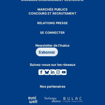
MARCHÉS PUBLICS
CONCOURS ET RECRUTEMENT
RELATIONS PRESSE
SE CONNECTER
Newsletter de l'Inalco
S'abonner
Suivez-nous sur les réseaux
Lien
Lien
Lien
Lien
Lien
vers
vers
vers
vers
vers
la
la
la
la
la
page
page
page
page
page
Facebook.
Bluesky.
Linkedin.
Instagram.
Youtube.
Nos partenaires