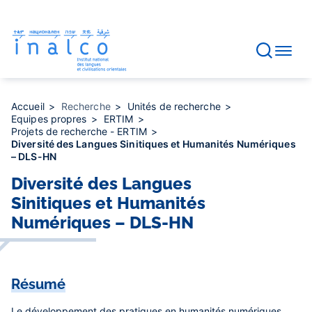
Gestion des consentements
Aller
au
contenu
principal
Accueil
Recherche
Unités de recherche
Equipes propres
ERTIM
Projets de recherche - ERTIM
Diversité des Langues Sinitiques et Humanités Numériques
– DLS-HN
Diversité des Langues
Sinitiques et Humanités
Numériques – DLS-HN
Résumé
Le développement des pratiques en humanités numériques