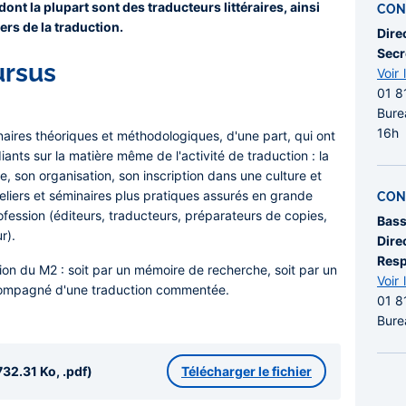
nt la plupart sont des traducteurs littéraires, ainsi
CON
rs de la traduction.
Dire
Secr
ursus
Voir 
01 8
Bure
16h
naires théoriques et méthodologiques, d'une part, qui ont
diants sur la matière même de l'activité de traduction : la
e, son organisation, son inscription dans une culture et
ateliers et séminaires plus pratiques assurés en grande
CON
ofession (éditeurs, traducteurs, préparateurs de copies,
Bass
r).
Dire
Resp
ation du M2 : soit par un mémoire de recherche, soit par un
Voir 
compagné d'une traduction commentée.
01 8
Bure
32.31 Ko, .pdf)
Télécharger le fichier