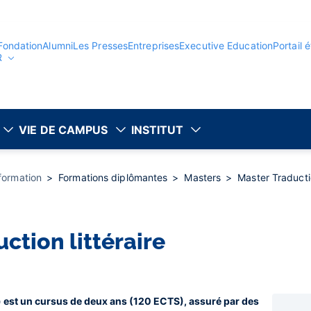
Fondation
Alumni
Les Presses
Entreprises
Executive Education
Portail 
R
VIE DE CAMPUS
INSTITUT
 formation
Formations diplômantes
Masters
Master Traductio
uction littéraire
e) est un cursus de deux ans (120 ECTS), assuré par des