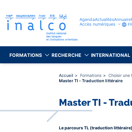
Gestion des consentements
Aller
au
contenu
principal
Agenda
Actualités
Annuaire
Accès numériques
F
FORMATIONS
RECHERCHE
INTERNATIONAL
Accueil
Formations
Choisir une
Master TI - Traduction littéraire
Master TI - Trad
Le parcours TL (traduction littérair