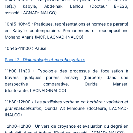
l’
afṣiḥ
kabyle,
Abdelhak Lahlou (Docteur EHESS,
associé LACNAD-INALCO)
10h15-10h45 :
Pratiques, représentations et normes de parenté
en Kabylie contemporaine. Permanences et recompositions
Mohand Anaris (MCF, LACNAD-INALCO)
10h45-11h00 :
Pause
Panel 7 :
Dialectologie et morphosyntaxe
11h00-11h30 :
Typologie des processus de focalisation à
travers quelques parlers amaziɣ (berbère) dans une
perspective comparative,
Ourida Manseri
(doctorante, LACNAD-INALCO)
11h30-12h00 : L
es auxiliaires verbaux en berbère : variation et
grammaticalisation
, Ourida Ait Mimoune (docteure, LACNAD-
INALCO)
12h00-12h30 :
Univers de croyance et évaluation du degré en
tachelhit
,
Ahmed Aghray (Docteur, associé LACNAD-INALCO)