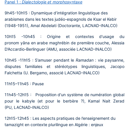
Panel 1 :
Dialectologie et morphosyntaxe
9h45-10h15 :
Dynamique d’intégration linguistique des
arabismes dans les textes judéo-espagnols de Ksar el Kebir
(1948-1951),
Amal Abdelati (Doctorante, LACNAD-INALCO)
10h15 -10h45 :
Origine et contextes d'usage du
pronom yāna en arabe maghrébin de première couche,
Alessia
D’Accardio-Berlinguer (AMU, associée LACNAD-INALCO)
10h45 -11h15 :
S’amuser pendant le
Ramadan
:
vie paysanne,
disputes familiales et stéréotypes linguistiques,
Jacopo
Falchetta (U. Bergamo, associé LACNAD-INALCO)
11h15–11h45 :
Pause
11h45-12h15 :
Proposition d'un système de numération global
pour le kabyle (et pour le berbère ?),
Kamal Nait Zerad
(PU, LACNAD-INALCO)
12h15-12h45 :
Les aspects pratiques de l’enseignement du
tamazight en contexte plurilingue en Algérie : enjeux