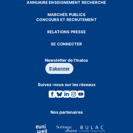
ANNUAIRE ENSEIGNEMENT RECHERCHE
MARCHÉS PUBLICS
CONCOURS ET RECRUTEMENT
RELATIONS PRESSE
SE CONNECTER
Newsletter de l'Inalco
S'abonner
Suivez-nous sur les réseaux
Lien
Lien
Lien
Lien
Lien
vers
vers
vers
vers
vers
la
la
la
la
la
page
page
page
page
page
Facebook.
Bluesky.
Linkedin.
Instagram.
Youtube.
Nos partenaires