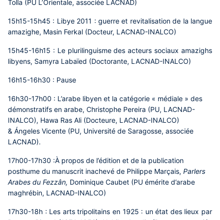
Tolla (PU L’Orientale, associée LACNAD)
15h15-15h45 :
Libye 2011 : guerre et revitalisation de la langue
amazighe,
Masin Ferkal (Docteur, LACNAD-INALCO)
15h45-16h15 :
Le plurilinguisme des acteurs sociaux amazighs
libyens,
Samyra Labaïed (Doctorante, LACNAD-INALCO)
16h15-16h30 : Pause
16h30-17h00 :
L’arabe libyen et la catégorie « médiale » des
démonstratifs en arabe
, Christophe Pereira (PU, LACNAD-
INALCO), Hawa Ras Ali (Docteure, LACNAD-INALCO)
& Ángeles Vicente (PU, Université de Saragosse, associée
LACNAD).
17h00-17h30 :
À propos de l’édition et de la publication
posthume du manuscrit inachevé de Philippe Marçais,
Parlers
Arabes du Fezzân,
Dominique Caubet (PU émérite d’arabe
maghrébin, LACNAD-INALCO)
17h30-18h :
Les arts tripolitains en 1925 : un état des lieux par