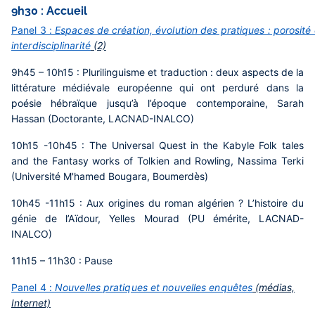
9h30 : Accueil
Panel 3 :
Espaces de création, évolution des pratiques : porosité 
interdisciplinarité
(2)
9h45 – 10h15 :
Plurilinguisme et traduction : deux aspects de la
littérature médiévale européenne qui ont perduré dans la
poésie hébraïque jusqu’à l’époque contemporaine,
Sarah
Hassan (Doctorante, LACNAD-INALCO)
10h15 -10h45 :
The Universal Quest in the Kabyle Folk tales
and the Fantasy works of Tolkien and Rowling,
Nassima Terki
(Université M'hamed Bougara, Boumerdès)
10h45 -11h15 :
Aux origines du roman algérien ? L’histoire du
génie de l’Aïdour,
Yelles Mourad (PU émérite, LACNAD-
INALCO)
11h15 – 11h30 : Pause
Panel 4 :
Nouvelles pratiques et nouvelles enquêtes
(médias,
Internet)