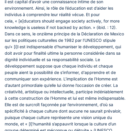
il est capital d’avoir une connaissance intime de son
environnement. Ainsi, le rôle de l’éducation est d’aider les
individus à comprendre leur réalité vécue. Et pour
cela, « [e]ducators should engage society actively, for more
knowledge is useless if not backed by action. » (ibid. : 12).
Dans ce sens, le onzième principe de la Déclaration de Mexico
sur les politiques culturelles de 1982 par l’UNESCO stipule
qu’« [i]l est indispensable d'humaniser le développement, qui
doit avoir pour finalité ultime la personne considérée dans sa
dignité individuelle et sa responsabilité sociale. Le
développement suppose que chaque individu et chaque
peuple aient la possibilité de s'informer, d'apprendre et de
communiquer son expérience. L’implication de l’Homme est
d’autant primordiale qu’elle lui donne l’occasion de créer. La
créativité, artistique ou intellectuelle, participe indéniablement
à cette construction de l’Homme et lui est même indispensable.
Elle est de surcroît façonnée par l’environnement, d’où sa
spécificité à chaque culture dont aucune ne saurait prévaloir,
puisque chaque culture représente une vision unique du
monde, et « [l]’humanité s’appauvrit lorsque la culture d’un
groupe déterminé est méconnue ou détruite » (UNESCO,