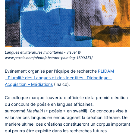
Langues et littératures minoritaires - visuel ©
www.pexels.com/photo/abstract-painting-1690351/‎
Contenu
Evénement organisé par l'équipe de recherche
PLIDAM
central
- Pluralité des Langues et des Identités : Didactique –
Acquisition – Médiations
(Inalco).
Ce colloque marque l'ouverture officielle de la première édition
du concours de poésie en langues africaines,
surnommé
Mashairi
(« poésie » en swahili).
Ce concours vise à
valoriser ces langues en encourageant la création littéraire. De
manière ultime, ces créations constitueront un corpus important
qui pourra être exploité dans les recherches futures.