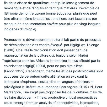
fin de la classe de quatrième, et stipule l’enseignement de
l’amharique et de l’anglais en tant que matières. L’exemple de
l’Ethiopie démontre qu’une bonne éducation plurilingue peut
être offerte même lorsque les conditions sont lacunaires (un
manque de documentation s’avère pour plus de vingt langues
indigènes d’Ethiopie).
Promouvoir le développement culturel fait partie du processus
de décolonisation des esprits évoqué par Ngũgĩ wa Thiongo
(1986). Une réelle décolonisation doit passer par une
réappropriation de la culture qui, toujours selon Ngũgi
̃représente chez les Africains le domaine le plus affecté par la
colonisation (Ngũgi,̃ 1993), pour ne pas dire aliéné
(Fanon,1952). Cependant, même les études postcoloniales sont
accusées de perpétuer cette aliénation en excluant la
littérature afrophone, c’est-à-dire en langues africaines et
privilégiant la littérature europhone (Marzagora, 2015 : 2). Pour
Marzagora, il ne s’agit pas d’opposer les deux cultures mais de
les faire dialoguer : « [n]ew, productive critical perspectives
could emerge from an analysis of connectivities, interactions,