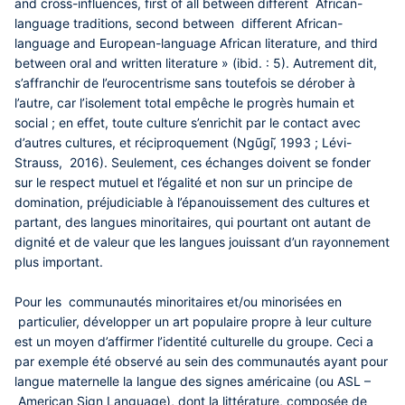
and cross-influences, first of all between different African-
language traditions, second between different African-
language and European-language African literature, and third
between oral and written literature » (ibid. : 5). Autrement dit,
s’affranchir de l’eurocentrisme sans toutefois se dérober à
l’autre, car l’isolement total empêche le progrès humain et
social ; en effet, toute culture s’enrichit par le contact avec
d’autres cultures, et réciproquement (Ngũgi,̃ 1993 ; Lévi-
Strauss, 2016). Seulement, ces échanges doivent se fonder
sur le respect mutuel et l’égalité et non sur un principe de
domination, préjudiciable à l’épanouissement des cultures et
partant, des langues minoritaires, qui pourtant ont autant de
dignité et de valeur que les langues jouissant d’un rayonnement
plus important.
Pour les communautés minoritaires et/ou minorisées en
particulier, développer un art populaire propre à leur culture
est un moyen d’affirmer l’identité culturelle du groupe. Ceci a
par exemple été observé au sein des communautés ayant pour
langue maternelle la langue des signes américaine (ou ASL –
American Sign Language), dont la littérature, composée de