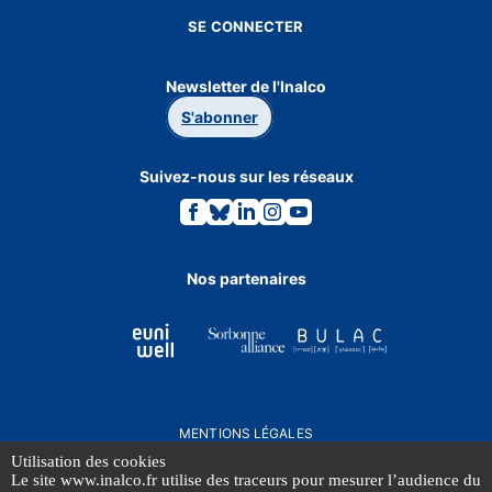
SE CONNECTER
Newsletter de l'Inalco
S'abonner
Suivez-nous sur les réseaux
Lien
Lien
Lien
Lien
Lien
vers
vers
vers
vers
vers
la
la
la
la
la
page
page
page
page
page
Facebook.
Bluesky.
Linkedin.
Instagram.
Youtube.
Nos partenaires
MENTIONS LÉGALES
DONNÉES PERSONNELLES
Utilisation des cookies
Le site www.inalco.fr utilise des traceurs pour mesurer l’audience du