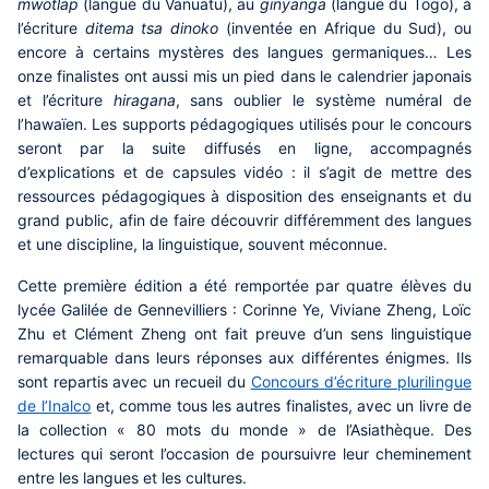
mwotlap
(langue du Vanuatu), au
ginyanga
(langue du Togo), à
l’écriture
ditema tsa dinoko
(inventée en Afrique du Sud), ou
encore à certains mystères des langues germaniques… Les
onze finalistes ont aussi mis un pied dans le calendrier japonais
et l’écriture
hiragana
, sans oublier le système numéral de
l’hawaïen. Les supports pédagogiques utilisés pour le concours
seront par la suite diffusés en ligne, accompagnés
d’explications et de capsules vidéo : il s’agit de mettre des
ressources pédagogiques à disposition des enseignants et du
grand public, afin de faire découvrir différemment des langues
et une discipline, la linguistique, souvent méconnue.
Cette première édition a été remportée par quatre élèves du
lycée Galilée de Gennevilliers : Corinne Ye, Viviane Zheng, Loïc
Zhu et Clément Zheng ont fait preuve d’un sens linguistique
remarquable dans leurs réponses aux différentes énigmes.
Ils
sont repartis avec un recueil du
Concours d’écriture plurilingue
de l’Inalco
et, comme tous les autres finalistes, avec un livre de
la collection « 80 mots du monde » de l’Asiathèque. Des
lectures qui seront l’occasion de poursuivre leur cheminement
entre les langues et les cultures.