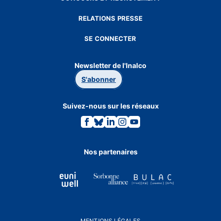
RELATIONS PRESSE
SE CONNECTER
Newsletter de l'Inalco
S'abonner
Suivez-nous sur les réseaux
Lien
Lien
Lien
Lien
Lien
vers
vers
vers
vers
vers
la
la
la
la
la
page
page
page
page
page
Facebook.
Bluesky.
Linkedin.
Instagram.
Youtube.
Nos partenaires
MENTIONS LÉGALES