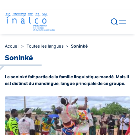
Gestion des consentements
Aller
au
contenu
principal
Accueil
Toutes les langues
Soninké
Soninké
Le soninké fait partie de la famille linguistique mandé. Mais il
est distinct du mandingue, langue principale de ce groupe.