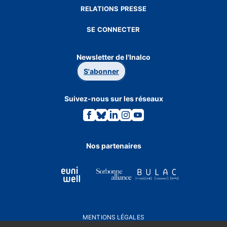
RELATIONS PRESSE
SE CONNECTER
Newsletter de l'Inalco
S'abonner
Suivez-nous sur les réseaux
Lien
Lien
Lien
Lien
Lien
vers
vers
vers
vers
vers
la
la
la
la
la
page
page
page
page
page
Facebook.
Bluesky.
Linkedin.
Instagram.
Youtube.
Nos partenaires
MENTIONS LÉGALES