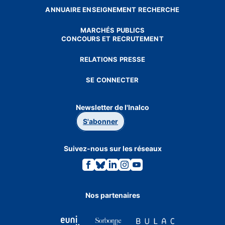
ANNUAIRE ENSEIGNEMENT RECHERCHE
MARCHÉS PUBLICS
CONCOURS ET RECRUTEMENT
RELATIONS PRESSE
SE CONNECTER
Newsletter de l'Inalco
S'abonner
Suivez-nous sur les réseaux
Lien
Lien
Lien
Lien
Lien
vers
vers
vers
vers
vers
la
la
la
la
la
page
page
page
page
page
Facebook.
Bluesky.
Linkedin.
Instagram.
Youtube.
Nos partenaires