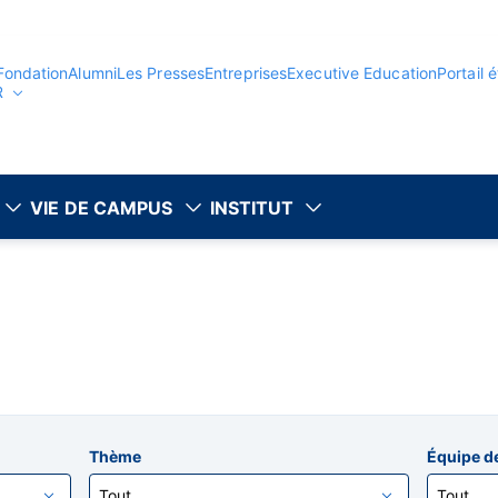
Fondation
Alumni
Les Presses
Entreprises
Executive Education
Portail 
R
VIE DE CAMPUS
INSTITUT
Thème
Équipe d