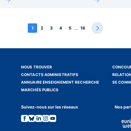
...
1
2
3
4
5
16
NOUS TROUVER
CONCOUR
CONTACTS ADMINISTRATIFS
RELATIO
ANNUAIRE ENSEIGNEMENT RECHERCHE
SE CONN
MARCHÉS PUBLICS
Suivez-nous sur les réseaux
Nos par
Lien
Lien
Lien
Lien
Lien
vers
vers
vers
vers
vers
la
la
la
la
la