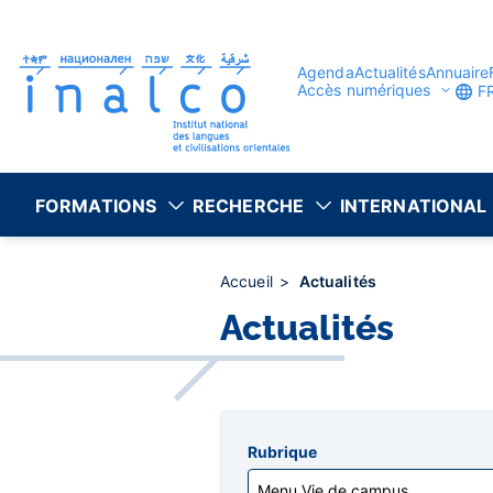
Gestion des consentements
Aller
au
contenu
principal
Agenda
Actualités
Annuaire
Accès numériques
F
FORMATIONS
RECHERCHE
INTERNATIONAL
Accueil
Actualités
Actualités
Rubrique