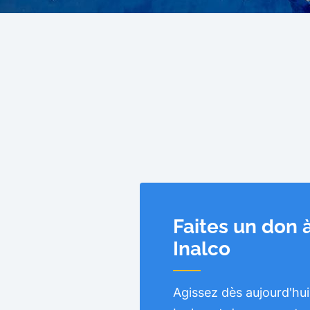
Faites un don 
Inalco
Agissez dès aujourd'hui