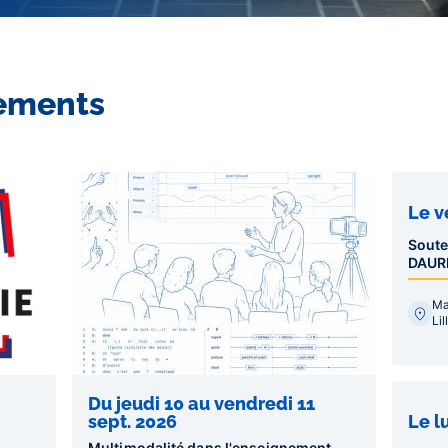
ements
Le v
Soute
DAUR
Ma
Li
Du jeudi 10 au vendredi 11
Le l
sept. 2026
Multimodalité dans l'enseignement,