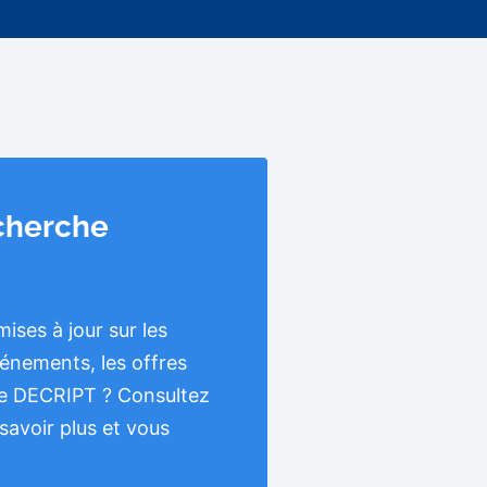
cherche
ises à jour sur les
vénements, les offres
 de DECRIPT ? Consultez
savoir plus et vous