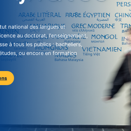
itut national des langues et
a licence au doctorat, l'enseignement,
se à tous les publics : bacheliers,
d'études, ou encore en formation
iens