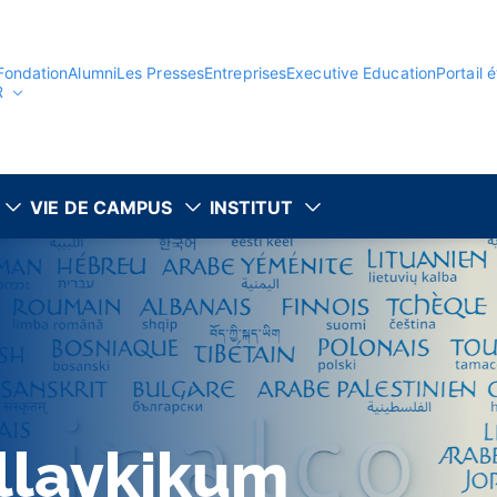
Fondation
Alumni
Les Presses
Entreprises
Executive Education
Portail 
R
VIE DE CAMPUS
INSTITUT
llaykikum