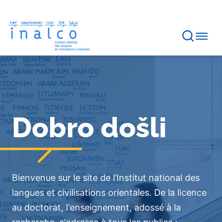
Gestion des consentements
Aller
au
contenu
principal
Bannière
de
page
d'accueil
Dobro došli
Bienvenue sur le site de l’Institut national des
langues et civilisations orientales. De la licence
au doctorat, l'enseignement, adossé à la