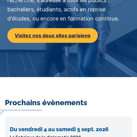
recherche, s'adresse à tous les publics :
bacheliers, étudiants, actifs en reprise
d'études, ou encore en formation continue.
Visitez nos deux sites parisiens
Contenu
Prochains évènements
central
Du vendredi 4 au samedi 5 sept. 2026