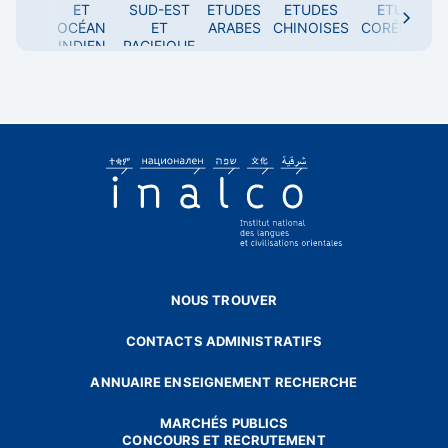
ET
SUD-EST
ETUDES
ETUDES
ETUDES
OCÉAN
ET
ARABES
CHINOISES
CORÉENNES
Toutes les langues
INDIEN
PACIFIQUE
A
albanais
amharique
arabe algérien
arabe littéral
arabe marocain
arabe syro-libanais
arabe tunisien
arabe égyptien
arménien
NOUS TROUVER
azéri
CONTACTS ADMINISTRATIFS
ANNUAIRE ENSEIGNEMENT RECHERCHE
B
bengali
MARCHÉS PUBLICS
CONCOURS ET RECRUTEMENT
berbère