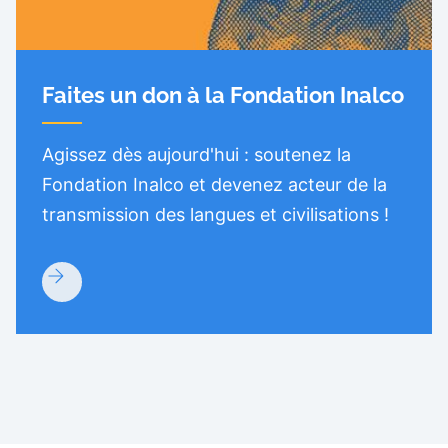
Faites un don à la Fondation Inalco
Agissez dès aujourd'hui : soutenez la
Fondation Inalco et devenez acteur de la
transmission des langues et civilisations !