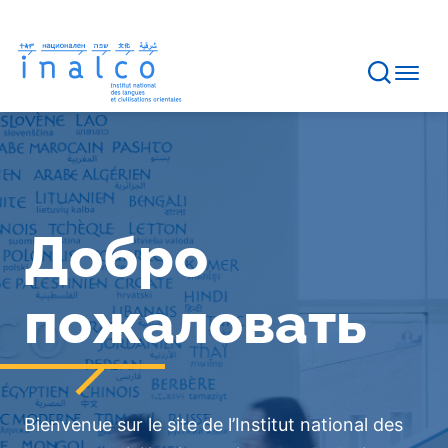
Gestion des consentements
Aller
au
contenu
principal
Bannière
de
page
d'accueil
Добро
пожаловать
Bienvenue sur le site de l’Institut national des