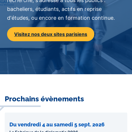
recherche, s'adresse à tous les publics :
bacheliers, étudiants, actifs en reprise
d'études, ou encore en formation continue.
Visitez nos deux sites parisiens
Contenu
Prochains évènements
central
Du vendredi 4 au samedi 5 sept. 2026