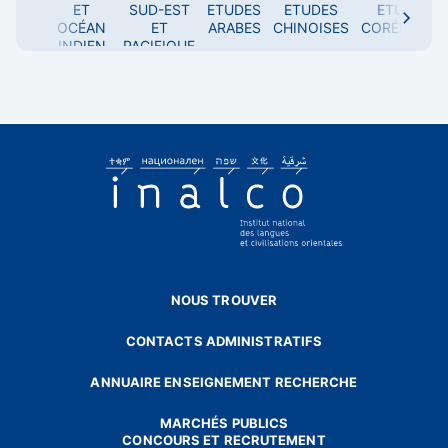
ET
SUD-EST
ETUDES
ETUDES
ETUDES
OCÉAN
ET
ARABES
CHINOISES
CORÉENNES
Toutes les langues
INDIEN
PACIFIQUE
A
albanais
amharique
arabe algérien
arabe littéral
arabe marocain
arabe syro-libanais
arabe tunisien
arabe égyptien
arménien
NOUS TROUVER
azéri
CONTACTS ADMINISTRATIFS
ANNUAIRE ENSEIGNEMENT RECHERCHE
B
bengali
MARCHÉS PUBLICS
CONCOURS ET RECRUTEMENT
berbère