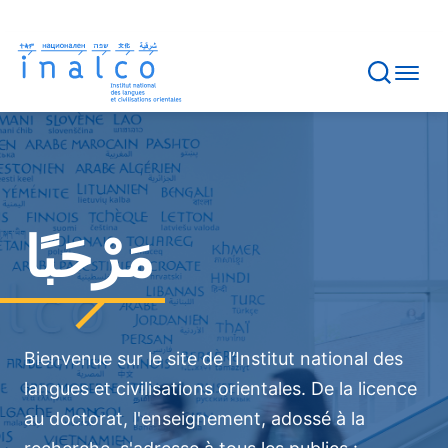
Gestion des consentements
Aller
au
contenu
principal
Bannière
de
page
d'accueil
مَرْحَبًا
Bienvenue sur le site de l’Institut national des
langues et civilisations orientales. De la licence
au doctorat, l'enseignement, adossé à la