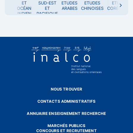
ET
SUD-EST
ETUDES
ETUDES
ETUDES
OCÉAN
ET
ARABES
CHINOISES
CORÉENNES
Toutes les langues
INDIEN
PACIFIQUE
A
albanais
amharique
arabe algérien
arabe littéral
arabe marocain
arabe syro-libanais
arabe tunisien
arabe égyptien
arménien
NOUS TROUVER
azéri
CONTACTS ADMINISTRATIFS
ANNUAIRE ENSEIGNEMENT RECHERCHE
B
bengali
MARCHÉS PUBLICS
CONCOURS ET RECRUTEMENT
berbère