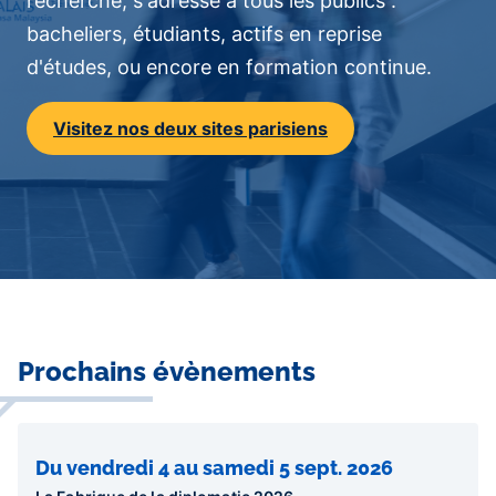
recherche, s'adresse à tous les publics :
bacheliers, étudiants, actifs en reprise
d'études, ou encore en formation continue.
Visitez nos deux sites parisiens
Contenu
Prochains évènements
central
Du vendredi 4 au samedi 5 sept. 2026