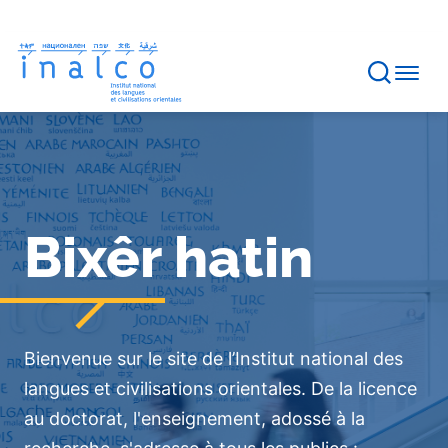
Gestion des consentements
Aller
au
contenu
principal
Bannière
de
page
d'accueil
Bixêr hatin
Bienvenue sur le site de l’Institut national des
langues et civilisations orientales. De la licence
au doctorat, l'enseignement, adossé à la